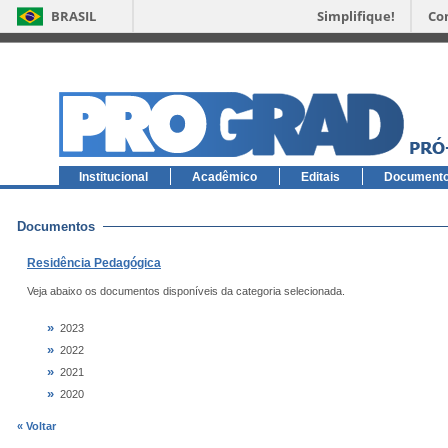
BRASIL
Simplifique!
Co
Institucional
Acadêmico
Editais
Document
Documentos
Residência Pedagógica
Veja abaixo os documentos disponíveis da categoria selecionada.
»
2023
»
2022
»
2021
»
2020
« Voltar