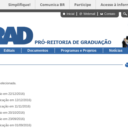
Simplifique!
Comunica BR
Participe
Acesso à info
Inicial
Webmail
Contato
Editais
Documentos
Programas e Projetos
Notícias
selecionada.
ção em 22/12/2016)
licação em 12/12/2016)
licação em 11/11/2016)
ção em 20/10/2016)
ção em 23/09/2016)
licação em 01/09/2016)