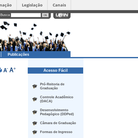
rmação
Legislação
Canais
Busca
Publicações
Acesso Fácil
Pró-Reitoria de
Graduação
Controle Acadêmico
(DACA)
Desenvolvimento
Pedagógico (DDPed)
Câmara de Graduação
Formas de Ingresso