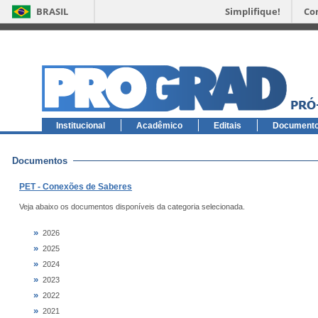
BRASIL
Simplifique!
Co
Institucional
Acadêmico
Editais
Document
Documentos
PET - Conexões de Saberes
Veja abaixo os documentos disponíveis da categoria selecionada.
»
2026
»
2025
»
2024
»
2023
»
2022
»
2021