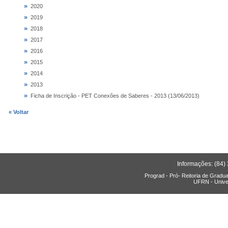
»
2020
»
2019
»
2018
»
2017
»
2016
»
2015
»
2014
»
2013
»
Ficha de Inscrição - PET Conexões de Saberes - 2013 (13/06/2013)
« Voltar
Informações: (84)
Prograd - Pró- Reitoria de Gradu
UFRN - Unive